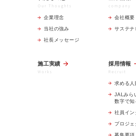
Our Thoughts
company
企業理念
会社概要
当社の強み
サステナ
社長メッセージ
施工実績
採用情報
Works
Recruit
求める人
JALみ
数字で知
社員イン
プロジェ
募集要項